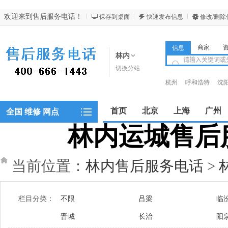
欢迎来到售后服务电话！
保存到桌面
快速发布信息
修改/删除
商家
信息
林内
切换分站
杭州
呼和浩特
沈
昆明
西安
西宁
首页
北京
上海
广州
全国 维修 网点
林内运城售后服务
郑州
当前位置：
林内售后服务电话
>
栏目分类：
不限
吕梁
临
晋城
长治
阳