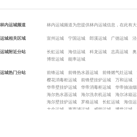
林内运城频道
林内运城频道为您提供林内运城信息，在此有大
运城相关区域
宣州运城
宁国运城
郎溪运城
广德运城
泾
运城附近分站
长虹运城
海信运城
科龙运城
志高运城
奥
博世运城
能率运城
运城热门分站
前锋运城
前锋热水器运城
前锋燃气灶运城
樱花消毒柜运城
前锋壁挂炉运城
万和运城
华帝壁挂炉运城
华帝消毒柜运城
华帝抽油烟
海尔热水器运城
海尔洗衣机运城
海尔冰箱运
海尔壁挂炉运城
罗格运城
长虹运城
海信运
大金运城
惠而浦运城
威能运城
博世运城
美大集成灶运城
桑乐太阳能运城
双志运城